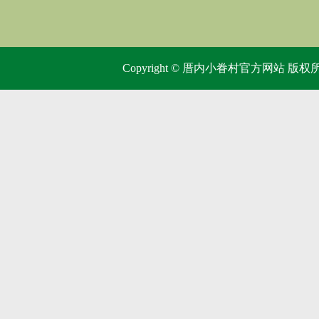
内小眷村奶
店铺必定
Copyright © 厝内小眷村官方网站 版权