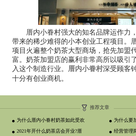
厝内小眷村强大的知名品牌运作力，
带来的稀少难得的小本创业工程项目。
项目火遍整个奶茶大型商场，抢先加盟
富。奶茶加盟店的赢利非常高所以吸引
入这个制造行业。
厝内小眷村
深受顾客
十分有创业商机。
推荐文章
为什么厝内小眷村奶茶如此受欢
为什么要
迎?
2021年开什么奶茶店会开业?厝
赢利怎样
经营管理